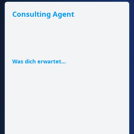
Consulting Agent
Die Erstellung von individueller Unternehmens-
Software durch die Konfiguration von SEMA &
die Betreuung unserer Kunden bei der
Einführung unserer Softwareanwendungen.
Was dich erwartet...
•
die Anforderungsaufnahmen mit unseren Kunden
•
Analyse und Beratung bei der Entwicklung
kundenspezifischen Softwarebedarfs
•
Schulung der Kunden/Mitarbeiter
•
projektspezifischen Kundensupport
•
ein tolles Arbeitsklima in einem motivierten Team
•
eigene kreative Entfaltung
•
flache Hierarchien sowie kurze und schnelle