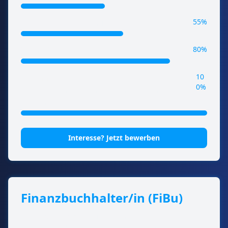
55%
Vermietungs-Kenntnisse (optional)
80%
Vertriebskenntnisse
10
Wohnhaft im Einsatzgebiet
0%
NRW/Niedersachsen und angrenzendes
Hessen
Interesse? Jetzt bewerben
Finanzbuchhalter/in (FiBu)
Du verantwortest die laufende