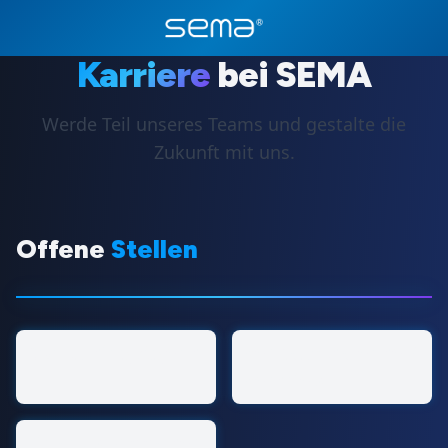
Karriere
bei SEMA
Werde Teil unseres Teams und gestalte die
Zukunft mit uns.
Offene
Stellen
Consulting Agent
Verkaufstalente /
Vertrieb
Finanzbuchhalter