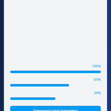
Verbesserungen
•
enge Zusammenarbeit mit Kunden, Steuerberatern
und unserem Entwicklungsteam
•
ein motiviertes Team mit flachen Hierarchien und
kurzen Entscheidungswegen
•
flexible Arbeitszeiten und Home-Office-Möglichkeit
•
gründliche Einarbeitung und kontinuierliche
Weiterbildung
Benötigte Fähigkeiten:
100%
Buchhaltung
65%
DATEV
50%
Teamfähigkeit
Interesse? Jetzt bewerben