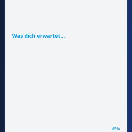
Im Vertrieb für SEMA geht es um die
Neukundenakquise mittelständischer
Unternehmen.
Was dich erwartet...
•
Vermittlung von Leads
•
Vertrieb von ERP-Software / Mobile Apps
•
Schulung der Kunden vor Ort
•
Aufbau von Kundenkontakten
•
Einrichtung von ERP-Systemen beim Kunden
•
ein tolles Arbeitsklima in einem motivierten Team
•
eigene kreative Entfaltung
•
innovative Softwareprodukte
Benötigte Fähigkeiten:
45%
Teamfähigkeit