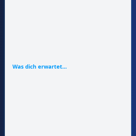
Finanzbuchhaltung und bringst dein
Fachwissen aktiv in die Weiterentwicklung
unseres ERP-Finanzbuchhaltungsmoduls ein.
Du arbeitest an der Schnittstelle zwischen
Buchhaltung und Softwareentwicklung — mit
direktem Einfluss darauf, wie unsere Kunden
ihre Finanzbuchhaltung mit SEMA effizienter
gestalten.
Was dich erwartet...
•
laufende Finanzbuchhaltung (Debitoren,
Kreditoren, Sachkonten)
•
Mitwirkung bei Monats- und Jahresabschlüssen
nach HGB
•
aktive Mitgestaltung unseres FiBu-Moduls:
Anforderungen definieren, testen, Feedback an die
Entwicklung geben
•
Analyse von Kundenprozessen in der
Finanzbuchhaltung und Ableitung von Software-