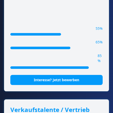
Entscheidungswege
•
attraktive Vergütung & corporate benefits
Benötigte Fähigkeiten:
55%
Technische Kompetenz
65%
Beratungsfähigkeiten (Prozessoptimierung)
85
Soft Skills (Kommunikation, Problemlösung,
%
Kundenorientierung)
Interesse? Jetzt bewerben
Verkaufstalente / Vertrieb