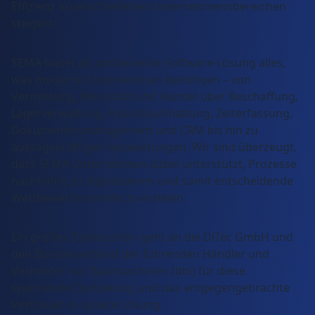
Effizienz in verschiedenen Unternehmensbereichen
steigert.
SEMA bietet als umfassende Software-Lösung alles,
was moderne Unternehmen benötigen – von
Vermietung, Werkstatt und Handel über Beschaffung,
Lagerverwaltung, Finanzbuchhaltung, Zeiterfassung,
Dokumentenmanagement und CRM bis hin zu
aussagekräftigen Auswertungen. Wir sind überzeugt,
dass SEMA Unternehmen dabei unterstützt, Prozesse
nachhaltig zu digitalisieren und somit entscheidende
Wettbewerbsvorteile zu erzielen.
Ein großes Dankeschön geht an die DiTec GmbH und
den Bundesverband der führenden Händler und
Vermieter von Baumaschinen (bbi) für diese
spannende Darbietung und das entgegengebrachte
Vertrauen in unsere Lösung.