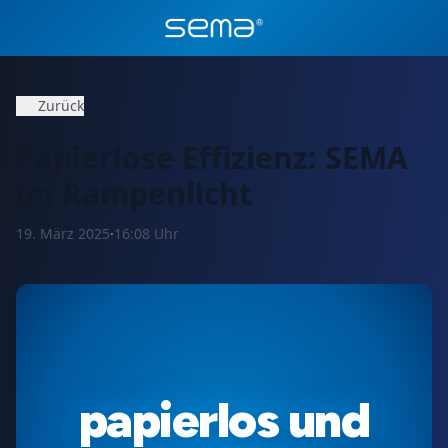
Zurück
Papierlose Effizienz: SEMA
im Rampenlicht
19. März 2025
·
16:08 Uhr
papierlos und