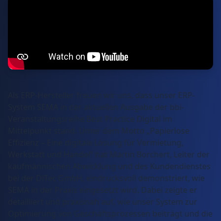
Als ERP-Hersteller freuen wir uns, dass unser ERP-
System SEMA in der aktuellen Ausgabe der bbi-
Veranstaltungsreihe Best Practice Digital im
Mittelpunkt stand. Unter dem Motto „Papierlose
Effizienz – Eine digitale Lösung für Vermietung,
Werkstatt und Handel“ hat Martin Borchert, Leiter der
kaufmännischen Abwicklung und des Kundendienstes
bei der DiTec GmbH, eindrucksvoll demonstriert, wie
SEMA in der Praxis eingesetzt wird. Dabei zeigte er
detailliert und praxisnah auf, wie unser System zur
Optimierung von Geschäftsprozessen beiträgt und die